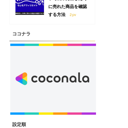
に売れた商品を確認
する方法
2
pv
ココナラ
設定順