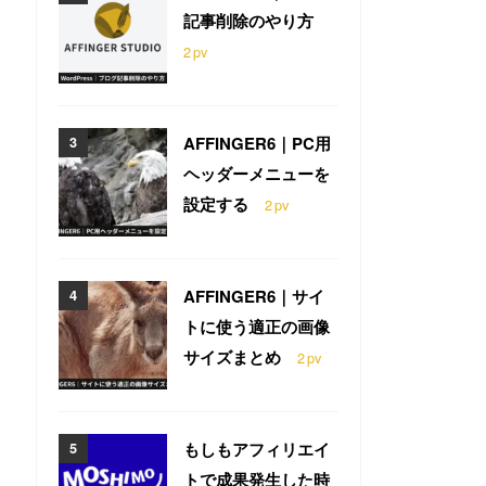
記事削除のやり方
2
pv
AFFINGER6｜PC用
ヘッダーメニューを
設定する
2
pv
AFFINGER6｜サイ
トに使う適正の画像
サイズまとめ
2
pv
もしもアフィリエイ
トで成果発生した時