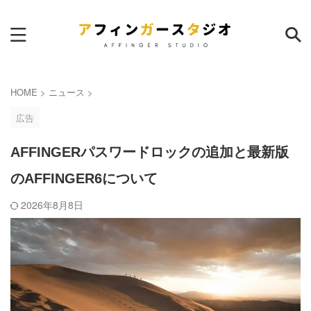
サイト内検索
HOME
>
ニュース
>
広告
AFFINGERパスワードロックの追加と最新版
のAFFINGER6について
ランキング
本日
週間
月間
2026年8月8日
AFFINGER6｜サイトマップ作
成のおすすめプラグイン
7
pv