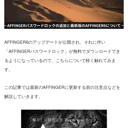
Google Search Console｜登
録方法と使い方
1
pv
AFFINGER6のアップデートが公開され、それに伴い
「AFFINGERパスワードロック」が無料でダウンロードでき
AFFINGERでは「All in One
るようになっているので、こちらについて軽く触れてみま
SEO」プラグインは必要？不
す。
要？
1
pv
この記事では最新のAFFINGERに更新する前の注意点などを
解説していきます。
設定順
【初級編】初期設定
【基本編】サイト設定