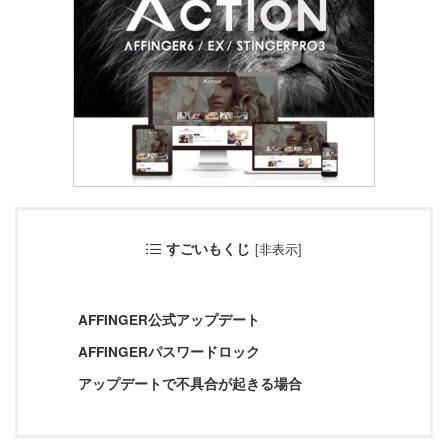
【中級編】アドセンス設定
4. 【上級編】デザイン設定
カテゴリー
すごいもくじ
[
非表示
]
設定方法
プラグイン
AFFINGER公式アップデート
AFFINGERパスワードロック
アップデートで不具合が起きる場合
カスタマイズ
レビュー