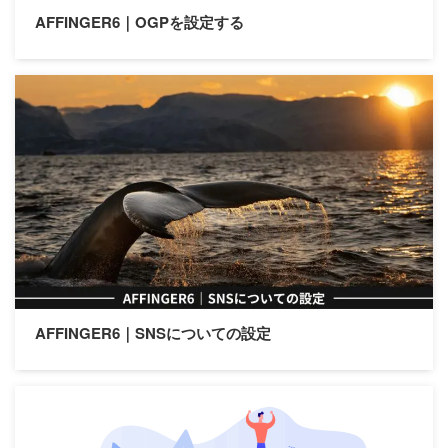
AFFINGER6｜OGPを設定する
WordPress｜ブログ記事削除
のやり方
2
pv
AFFINGER6｜サイトに使う適
正の画像サイズまとめ
2
pv
AFFINGER6｜SNSについての設定
設定順
【初級編】初期設定
【基本編】サイト設定