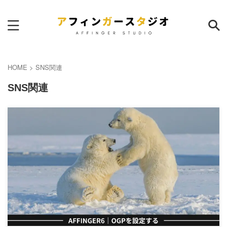
サイト内検索
HOME
>
SNS関連
SNS関連
ランキング
本日
週間
月間
AFFINGER6｜サイトマップ作
成のおすすめプラグイン
30
pv