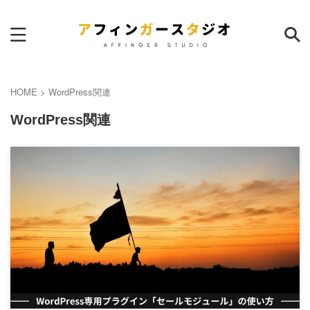
サイト内検索
HOME
>
WordPress関連
WordPress関連
ランキング
本日
週間
月間
AFFINGER6｜サイトマップ作
成のおすすめプラグイン
17
pv