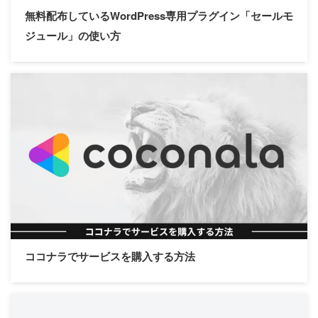
無料配布しているWordPress専用プラグイン「セールモ
WordPress｜ブログ記事削除
ジュール」の使い方
のやり方
2
pv
AFFINGER6｜サイトのレイア
ウト設定を記事ごとに変更で
きる設定方法
1
pv
設定順
ココナラでサービスを購入する方法
【初級編】初期設定
【基本編】サイト設定