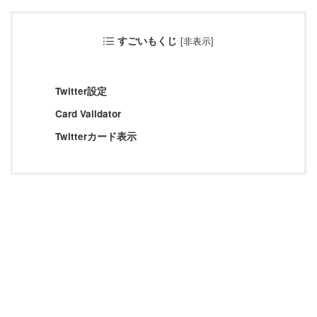
すごいもくじ
[
非表示
]
アフィリエイト
ブロック
Twitter設定
タグ
Card Validator
AFFINGER5
AFFINGER6
AFFINGER7
Twitterカード表示
AFFINGER専用プラグイン
ASP関連
EX版限定
Google関連
SNS関連
STINGER8
WordPress関連
コード関連
サーバー関連
トップページ関連
メニュー関連
有料記事