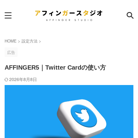
サイト内検索
HOME
>
設定方法
>
広告
AFFINGER5｜Twitter Cardの使い方
ランキング
2026年8月8日
本日
週間
月間
AFFINGER6｜サイトマップ作
成のおすすめプラグイン
14
pv