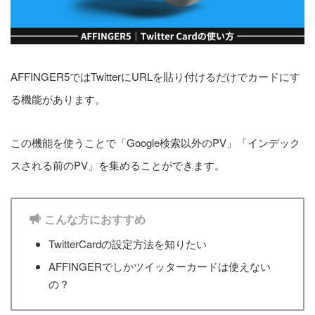
Google Search Console｜登
録方法と使い方
1
pv
AFFINGER5ではTwitterにURLを貼り付けるだけでカードにす
る機能があります。
AFFINGERでは「All in One
この機能を使うことで「Google検索以外のPV」「インデック
SEO」プラグインは必要？不
スされる前のPV」を集めることができます。
要？
1
pv
こんな方におすすめ
TwitterCardの設定方法を知りたい
設定順
AFFINGERでしかツイッターカードは使えない
【初級編】初期設定
の？
【基本編】サイト設定