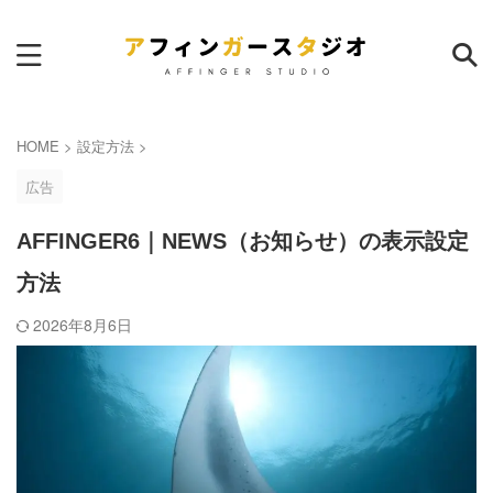
サイト内検索
HOME
>
設定方法
>
広告
AFFINGER6｜NEWS（お知らせ）の表示設定
方法
ランキング
本日
週間
月間
2026年8月6日
AFFINGER6｜サイトマップ作
成のおすすめプラグイン
3
pv