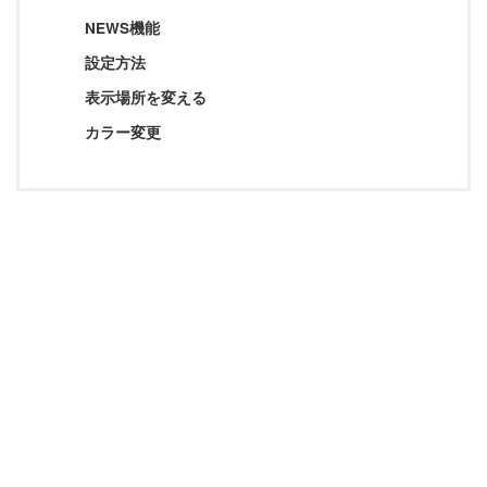
タグ
NEWS機能
AFFINGER5
AFFINGER6
AFFINGER7
設定方法
AFFINGER専用プラグイン
ASP関連
EX版限定
表示場所を変える
カラー変更
Google関連
SNS関連
STINGER8
WordPress関連
コード関連
サーバー関連
トップページ関連
メニュー関連
有料記事