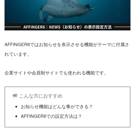
WordPress｜スクロールバー
をマック風にカスタマイズ
1
pv
AFFINGER6ではお知らせを表示させる機能がテーマに付属さ
れています。
設定順
企業サイトや会員制サイトでも使われる機能です。
【初級編】初期設定
【基本編】サイト設定
こんな方におすすめ
お知らせ機能はどんな事ができる？
【中級編】アドセンス設定
AFFINGER6での設定方法は？
4. 【上級編】デザイン設定