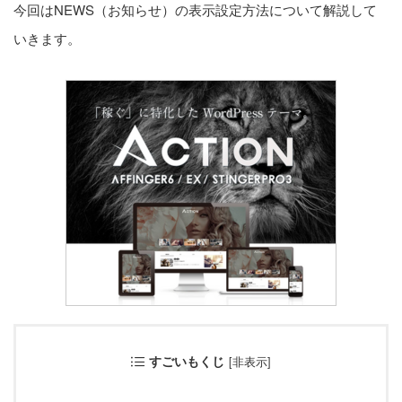
今回はNEWS（お知らせ）の表示設定方法について解説して
いきます。
カテゴリー
設定方法
プラグイン
カスタマイズ
レビュー
アフィリエイト
ブロック
すごいもくじ
[
非表示
]