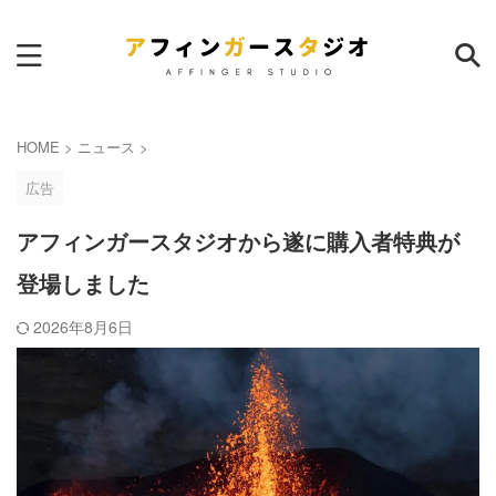
サイト内検索
HOME
>
ニュース
>
広告
アフィンガースタジオから遂に購入者特典が
登場しました
ランキング
本日
週間
月間
2026年8月6日
AFFINGER6｜サイトマップ作
成のおすすめプラグイン
6
pv