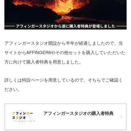
WordPress｜スクロールバー
をマック風にカスタマイズ
2
pv
アフィンガースタジオ開設から半年が経過しましたので、当
サイトからAFFINGER6やその他セットを購入していただいた
【2026年3月】最新の
方に向けて購入者特典を用意しました。
AFFINGER6アップデートで大
きく変わった事まとめ
2
pv
詳しくは特設ページを用意しているので、そちらでご確認く
ださい。
設定順
【初級編】初期設定
アフィンガースタジオの購入者特典
【基本編】サイト設定