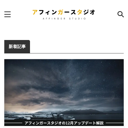
サイト内検索
新着記事
ランキング
本日
週間
月間
AFFINGER6｜サイトマップ作
成のおすすめプラグイン
18
pv