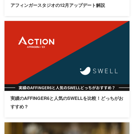
アフィンガースタジオの12月アップデート解説
WordPress｜スクロールバー
をマック風にカスタマイズ
3
pv
【2026年3月】最新の
AFFINGER6アップデートで大
きく変わった事まとめ
2
pv
実績のAFFINGER6と人気のSWELLを比較！どっちがお
設定順
すすめ？
【初級編】初期設定
【基本編】サイト設定