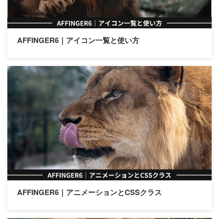
アフィリエイト
ブロック
AFFINGER6｜アイコン一覧と使い方
タグ
AFFINGER5
AFFINGER6
AFFINGER7
AFFINGER専用プラグイン
ASP関連
EX版限定
Google関連
SNS関連
STINGER8
WordPress関連
コード関連
サーバー関連
トップページ関連
メニュー関連
有料記事
AFFINGER6｜アニメーションとCSSクラス