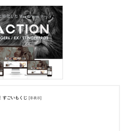
すごいもくじ
[
]
非表示