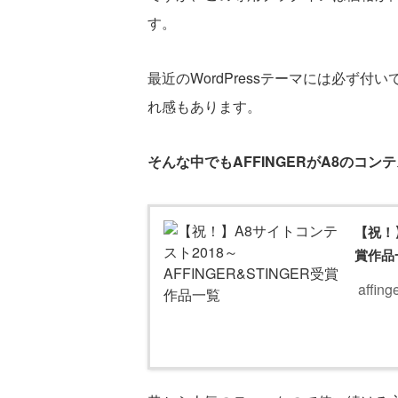
す。
最近のWordPressテーマには必ず
れ感もあります。
そんな中でもAFFINGERがA8のコ
【祝！】
賞作品
affing