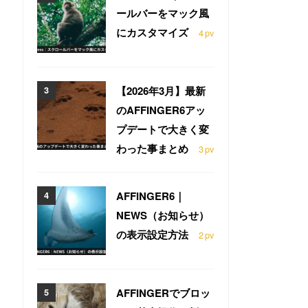
ールバーをマック風
にカスタマイズ
4
pv
【2026年3月】最新
のAFFINGER6アッ
プデートで大きく変
わった事まとめ
3
pv
AFFINGER6｜
NEWS（お知らせ）
の表示設定方法
2
pv
AFFINGERでブロッ