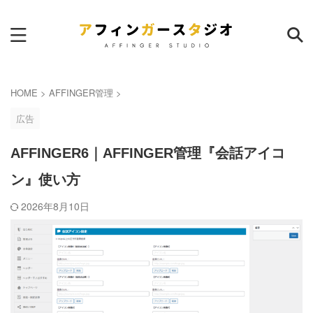
サイト内検索
HOME
>
AFFINGER管理
>
広告
AFFINGER6｜AFFINGER管理『会話アイコ
ン』使い方
ランキング
本日
週間
月間
2026年8月10日
AFFINGER6｜サイトマップ作
成のおすすめプラグイン
52
pv