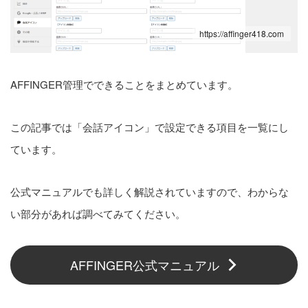
AFFINGERパスワードロック
https://affinger418.com
の追加と最新版のAFFINGER6
について
4
pv
AFFINGER管理でできることをまとめています。
Word Press｜Apple Musicの
この記事では「会話アイコン」で設定できる項目を一覧にし
ています。
プレイヤーを埋め込んで音楽
記事をより見やすく
3
pv
公式マニュアルでも詳しく解説されていますので、わからな
い部分があれば調べてみてください。
設定順
AFFINGER公式マニュアル
【初級編】初期設定
【基本編】サイト設定