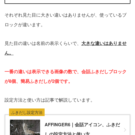
それぞれ見た目に大きい違いはありませんが、使っているブ
アフィリエイト
ブロック
ロックが違います。
見た目の違いは名前の表示くらいで、
大きな違いはありませ
タグ
ん。
AFFINGER5
AFFINGER6
AFFINGER7
AFFINGER専用プラグイン
ASP関連
EX版限定
一番の違いは表示できる画像の数で、会話ふきだしブロック
が8個、簡易ふきだしが2個です。
Google関連
SNS関連
STINGER8
WordPress関連
コード関連
サーバー関連
トップページ関連
設定方法と使い方は記事で解説しています。
メニュー関連
有料記事
ふきだし設定方法
AFFINGER6｜会話アイコン、ふきだ
しの設定方法と使い方