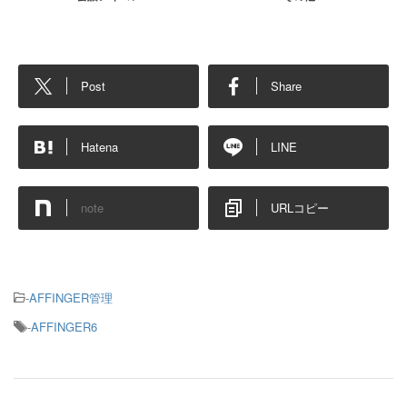
Post
Share
Hatena
LINE
note
URLコピー
-
AFFINGER管理
-
AFFINGER6