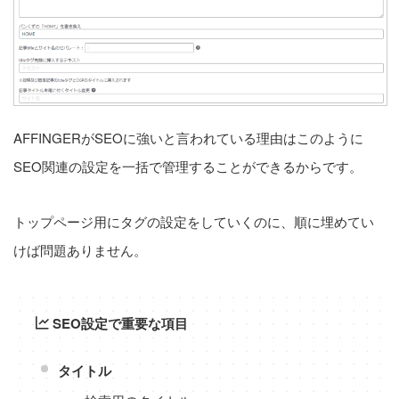
アフィリエイト
ブロック
タグ
AFFINGERがSEOに強いと言われている理由はこのように
SEO関連の設定を一括で管理することができるからです。
AFFINGER5
AFFINGER6
AFFINGER7
AFFINGER専用プラグイン
ASP関連
EX版限定
トップページ用にタグの設定をしていくのに、順に埋めてい
Google関連
SNS関連
STINGER8
WordPress関連
けば問題ありません。
コード関連
サーバー関連
トップページ関連
メニュー関連
有料記事
SEO設定で重要な項目
タイトル