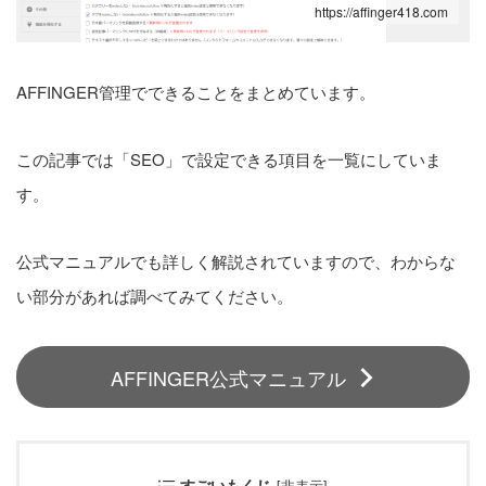
https://affinger418.com
Google Search Console｜登
録方法と使い方
1
pv
AFFINGER管理でできることをまとめています。
この記事では「SEO」で設定できる項目を一覧にしていま
す。
AFFINGERでは「All in One
SEO」プラグインは必要？不
公式マニュアルでも詳しく解説されていますので、わからな
要？
1
pv
い部分があれば調べてみてください。
AFFINGER公式マニュアル
設定順
【初級編】初期設定
【基本編】サイト設定
すごいもくじ