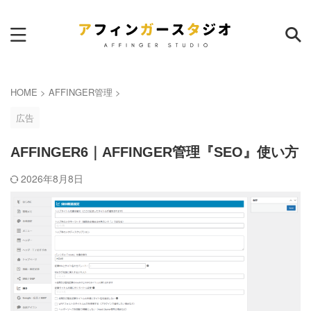
サイト内検索
HOME
>
AFFINGER管理
>
広告
AFFINGER6｜AFFINGER管理『SEO』使い方
ランキング
2026年8月8日
本日
週間
月間
AFFINGER6｜サイトマップ作
成のおすすめプラグイン
8
pv