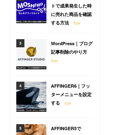
トで成果発生した時
に売れた商品を確認
する方法
5
pv
WordPress｜ブログ
記事削除のやり方
3
pv
AFFINGER6｜フッ
ターメニューを設定
する
3
pv
AFFINGER5で