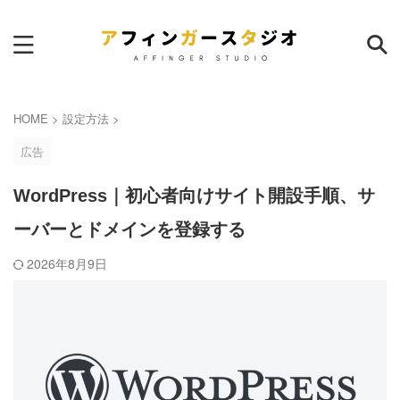
サイト内検索
HOME
>
設定方法
>
広告
WordPress｜初心者向けサイト開設手順、サ
ーバーとドメインを登録する
ランキング
本日
週間
月間
2026年8月9日
AFFINGER6｜サイトマップ作
成のおすすめプラグイン
26
pv