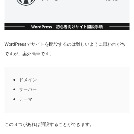
Google Search Console｜登
録方法と使い方
2
pv
WordPressでサイトを開設するのは難しいように思われがち
ですが、案外簡単です。
AFFINGERでは「All in One
SEO」プラグインは必要？不
要？
1
pv
ドメイン
サーバー
テーマ
設定順
【初級編】初期設定
この３つがあれば開設することができます。
【基本編】サイト設定